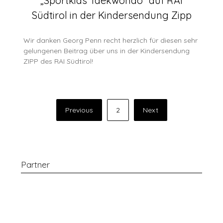
„Sportkids Taekwondo“ auf RAI
Südtirol in der Kindersendung Zipp
Wir danken Georg Penn recht herzlich für diesen sehr
gelungenen Beitrag über uns in der Kindersendung
ZIPP des RAI Südtirol!
Seitennummerierung
Previous
2
Next
der
Beiträge
Partner