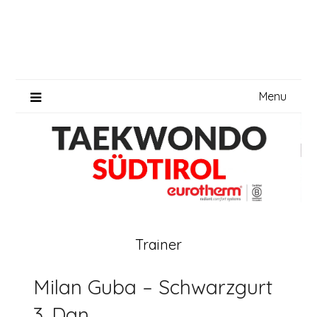
Skip
to
content
Menu
Trainer
Milan Guba – Schwarzgurt
3. Dan