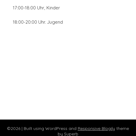
17:00-18:00 Uhr, Kinder
18:00-20:00 Uhr. Jugend
©2026
| Built using WordPress and
Responsive Blogily
theme
by Superb