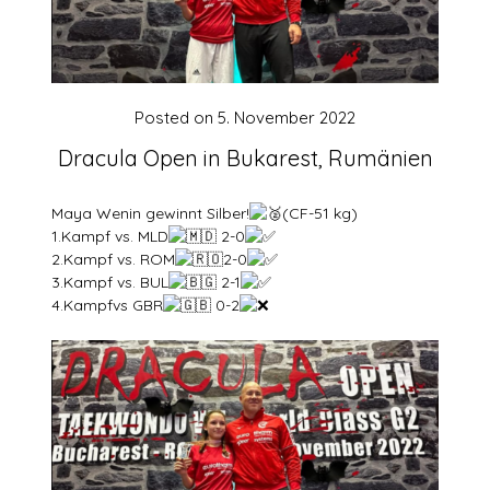
Posted on
5. November 2022
Dracula Open in Bukarest, Rumänien
Maya Wenin gewinnt Silber!
(CF-51 kg)
1.Kampf vs. MLD
2-0
2.Kampf vs. ROM
2-0
3.Kampf vs. BUL
2-1
4.Kampfvs GBR
0-2