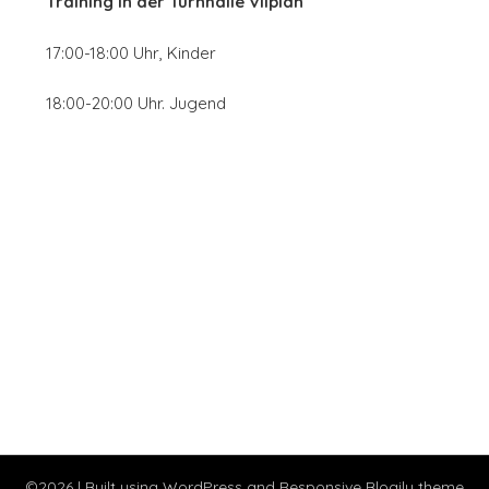
Training in der
Turnhalle Vilpian
17:00-18:00 Uhr, Kinder
18:00-20:00 Uhr. Jugend
©2026
| Built using WordPress and
Responsive Blogily
theme