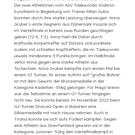
Die zwei Athletinnen vom ASV Taekwondo Südtirol-
Eurotherm in Begleitung von Trainer Milan Guba
konnten durch ihre starke Leistung überzeugen. Anna
Gruber ́s erste Gegnerin aus Dänemark musste sich
im Viertelfinale in bereits zwei Runden geschlagen
geben (12-0, 7-2). Anna hielt die Dänin durch
kraftvolle Körpertreffer auf Distanz und punktete
zudem mit schnellen Kopftreffern, die im Taekwondo
jeweils mindestens 3 Punkte bringen. Im Halbfinale
verlor Anna gegen eine starke Athletin aus
Tschechien. Anna Gruber kämpfte zum ersten Mal bei
einem G1 Turnier; ihr erster Auftritt auf “großer Bühne”
ist mit dem Gewinn der Bronzemedaille in der
Kategorie Kadetten -55kg gelungen. Für Maya Wenin
war die Teilnahme an einem G1-Turnier hingegen
nicht neu. Sie konnte bereits im November 2022 beim
G2-Turnier Dracula Open in Bukarest eine
Silbermedaille mit nach Hause nehmen. Auch in
Tirana konnte sie sich aufs Podest kämpfen. Gegen
eine Athletin aus Griechenland gewann sie in der
Kategorie Junioren -52kg den Viertelfinalkampf in